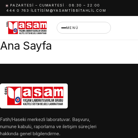
İçeriğe
PAZARTESI – CUMARTESI · 08:30 – 22:00
444 0 763
·
ILETISIM@YASAMTIBBITAHLIL.COM
geç
MENÜ
Ana Sayfa
Fatih/Haseki merkezli laboratuvar. Başvuru,
numune kabulü, raporlama ve iletişim süreçleri
hakkında genel bilgilendirme.