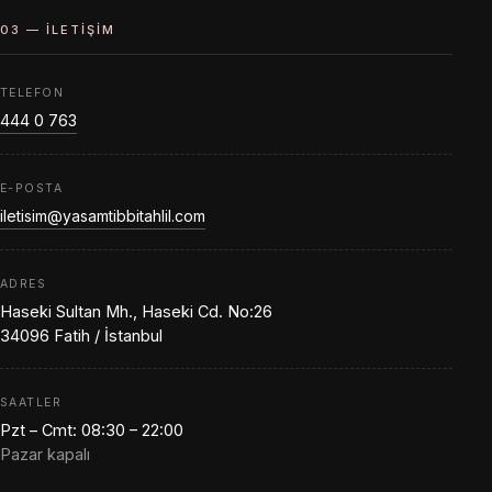
03 — İLETIŞIM
TELEFON
444 0 763
E-POSTA
iletisim@yasamtibbitahlil.com
ADRES
Haseki Sultan Mh., Haseki Cd. No:26
34096 Fatih / İstanbul
SAATLER
Pzt – Cmt: 08:30 – 22:00
Pazar kapalı