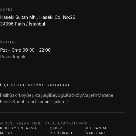
ADRES
Haseki Sultan Mh., Haseki Cd. No:26
34096 Fatih / İstanbul
SAATLER
Pzt – Cmt: 08:30 – 22:00
Pazar kapalı
İLÇE BILGILENDIRME SAYFALARI
Fatih
Bakırköy
Beşiktaş
Şişli
Beyoğlu
Kadıköy
Ataşehir
Maltepe
Pendik
Kartal
Tüm İstanbul ilçeleri →
© 2026 YAŞAM TIBBI TAHLIL LABORATUVARI
KVKK AYDINLATMA
ÇEREZ
KULLANIM
·
·
METNI
POLITIKASI
ŞARTLARI