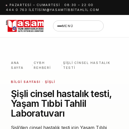
İçeriğe
PAZARTESI – CUMARTESI · 08:30 – 22:00
444 0 763
·
ILETISIM@YASAMTIBBITAHLIL.COM
geç
MENÜ
ANA
CYBH
ŞIŞLI CINSEL HASTALIK
SAYFA
REHBERI
TESTI
BILGI SAYFASI · ŞIŞLI
Şişli cinsel hastalık testi,
Yaşam Tıbbi Tahlil
Laboratuvarı
Şişli’den cinsel hastalık testi için Yaşam Tıbbi