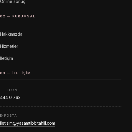
Online sonuç
02 — KURUMSAL
Hakkımızda
Hizmetler
İletişim
03 — İLETIŞIM
TELEFON
444 0 763
E-POSTA
iletisim@yasamtibbitahlil.com