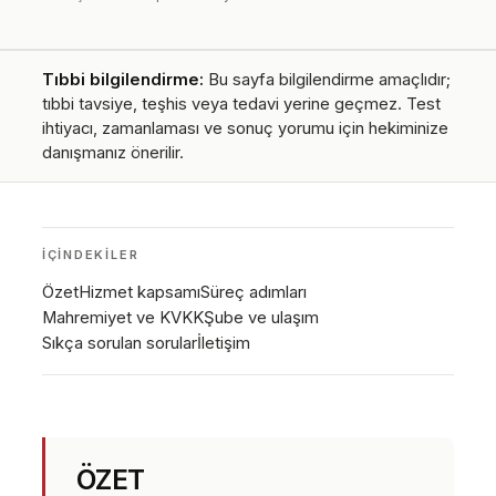
Tıbbi bilgilendirme:
Bu sayfa bilgilendirme amaçlıdır;
tıbbi tavsiye, teşhis veya tedavi yerine geçmez. Test
ihtiyacı, zamanlaması ve sonuç yorumu için hekiminize
danışmanız önerilir.
İÇINDEKILER
Özet
Hizmet kapsamı
Süreç adımları
Mahremiyet ve KVKK
Şube ve ulaşım
Sıkça sorulan sorular
İletişim
ÖZET