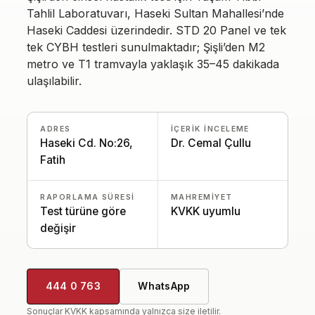
Tahlil Laboratuvarı, Haseki Sultan Mahallesi’nde
Haseki Caddesi üzerindedir. STD 20 Panel ve tek
tek CYBH testleri sunulmaktadır; Şişli’den M2
metro ve T1 tramvayla yaklaşık 35–45 dakikada
ulaşılabilir.
ADRES
İÇERIK INCELEME
Haseki Cd. No:26,
Dr. Cemal Çullu
Fatih
RAPORLAMA SÜRESI
MAHREMIYET
Test türüne göre
KVKK uyumlu
değişir
444 0 763
WhatsApp
Sonuçlar KVKK kapsamında yalnızca size iletilir.