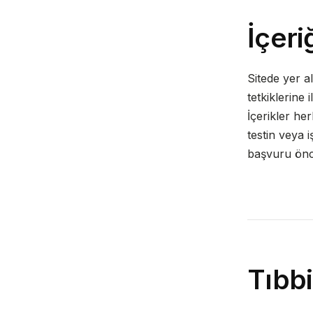
İçeriğ
Sitede yer al
tetkiklerine 
İçerikler her
testin veya 
başvuru önce
Tıbbi