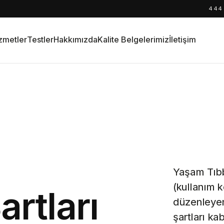
444
zmetler
Testler
Hakkımızda
Kalite Belgelerimiz
İletişim
Yaşam Tıbbi
(kullanım ko
artları
düzenleyen
şartları kab