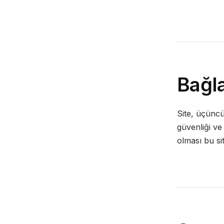
Bağla
Site, üçüncü 
güvenliği ve 
olması bu si