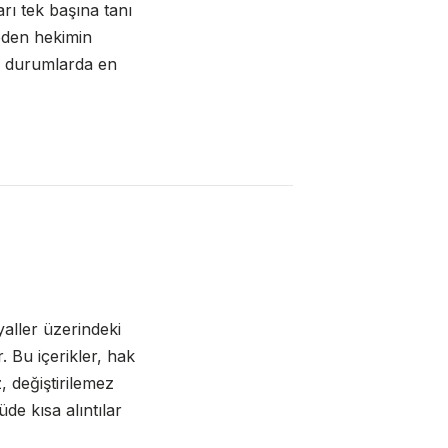
arı tek başına tanı
 eden hekimin
cil durumlarda en
yaller üzerindeki
. Bu içerikler, hak
, değiştirilemez
de kısa alıntılar