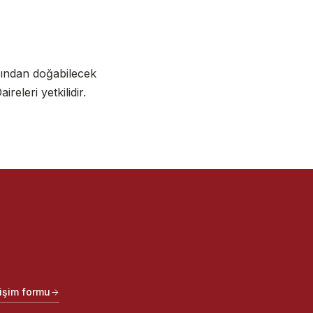
sından doğabilecek
eleri yetkilidir.
tişim formu