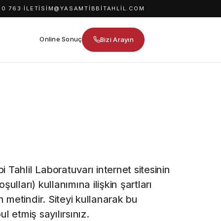
 0 763
·
ILETISIM@YASAMTIBBITAHLIL.COM
Online Sonuç
Bizi Arayın
 Tahlil Laboratuvarı internet sitesinin
şulları) kullanımına ilişkin şartları
 metindir. Siteyi kullanarak bu
ul etmiş sayılırsınız.