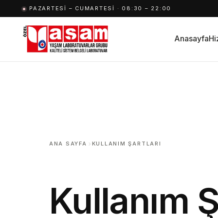
İçeriğe
PAZARTESI – CUMARTESI · 08:30 – 22:00
geç
Anasayfa
Hi
ANA SAYFA
KULLANIM ŞARTLARI
Kullanım Ş