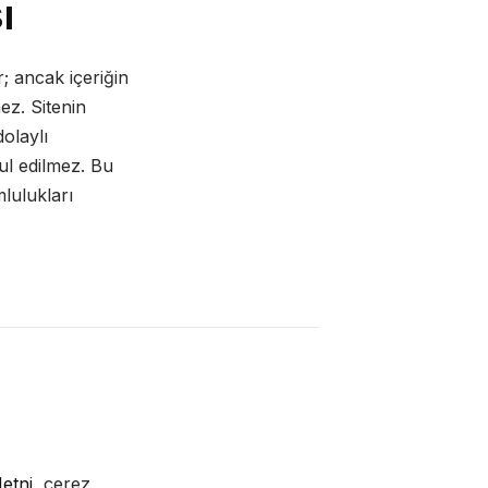
ı
r; ancak içeriğin
ez. Sitenin
olaylı
ul edilmez. Bu
lulukları
etni
, çerez