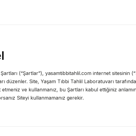
l
artları (“Şartlar”), yasamtibbitahlil.com internet sitesinin (
ları düzenler. Site, Yaşam Tıbbi Tahlil Laboratuvarı tarafından
t etmeniz ve kullanmanız, bu Şartları kabul ettiğiniz anlamına
rsanız Siteyi kullanmamanız gerekir.