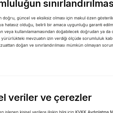
luluğun sınırlandırılmas
nin doğru, güncel ve eksiksiz olması için makul özen gösterili
eya hatasız olduğu, belirli bir amaca uygunluğu garanti edilm
an veya kullanılamamasından doğabilecek doğrudan ya da d
 yürürlükteki mevzuatın izin verdiği ölçüde sorumluluk kab
uattan doğan ve sınırlandırılması mümkün olmayan sorum
el veriler ve çerezler
n işlenen kişisel verilere ilişkin bilgi için
KVKK Aydınlatma M