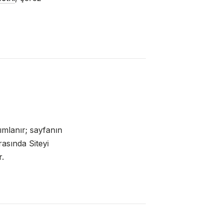
mlanır; sayfanın
rasında Siteyi
r.