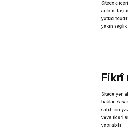
Sitedeki içe
anlamı taşım
yetkisindedir
yakın sağlı
Fikrî
Sitede yer a
haklar Yaşam 
sahibinin ya
veya ticari 
yapılabilir.