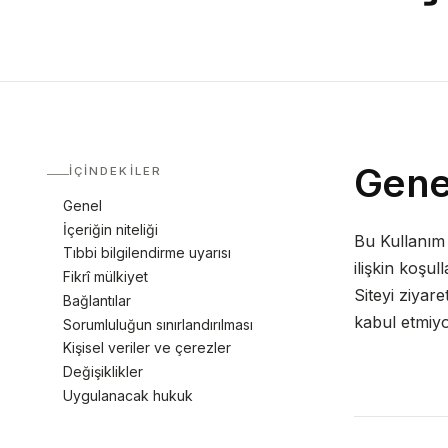
Gene
İÇINDEKILER
Genel
İçeriğin niteliği
Bu Kullanım Ş
Tıbbi bilgilendirme uyarısı
ilişkin koşul
Fikrî mülkiyet
Siteyi ziyare
Bağlantılar
kabul etmiyo
Sorumluluğun sınırlandırılması
Kişisel veriler ve çerezler
Değişiklikler
Uygulanacak hukuk