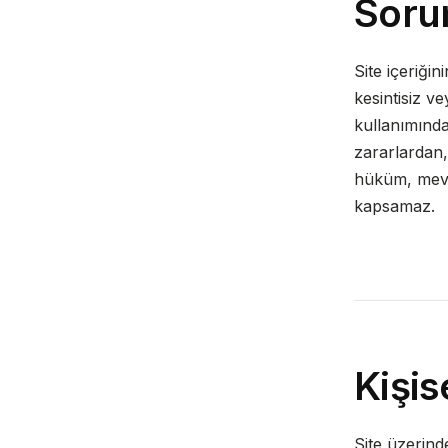
Sorum
Site içeriği
kesintisiz v
kullanımınd
zararlardan,
hüküm, mevz
kapsamaz.
Kişis
Site üzerinde