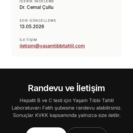
İÇERIK INCELEME
Dr. Cemal Çullu
SON GÜNCELLEME
13.05.2026
İLETIŞIM
iletisim@yasamtibbitahlil.com
Randevu ve İletişim
Hepatit B ve C testi için Yaşam Tıbbi Tahlil
Laboratuvarı Fatih şubesine randevu alabilirsiniz.
Sonuçlar KVKK kapsamında yalnızca size iletilir.