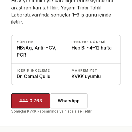
HCV yöntemleriyle karaciğer enfeksiyonlarını
araştıran kan tahlildir. Yaşam Tıbbi Tahlil
Laboratuvarı’nda sonuçlar 1–3 iş günü içinde
iletilir.
YÖNTEM
PENCERE DÖNEMI
HBsAg, Anti-HCV,
Hep B: ~4–12 hafta
PCR
İÇERIK INCELEME
MAHREMIYET
Dr. Cemal Çullu
KVKK uyumlu
444 0 763
WhatsApp
Sonuçlar KVKK kapsamında yalnızca size iletilir.