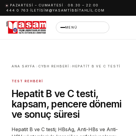
İçeriğe
PAZARTESI – CUMARTESI · 08:30 – 22:00
444 0 763
·
ILETISIM@YASAMTIBBITAHLIL.COM
geç
MENÜ
ANA SAYFA
CYBH REHBERI
HEPATIT B VE C TESTI
TEST REHBERI
Hepatit B ve C testi,
kapsam, pencere dönemi
ve sonuç süresi
Hepatit B ve C testi; HBsAg, Anti-HBs ve Anti-