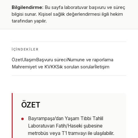
Bilgilendirme:
Bu sayfa laboratuvar başvuru ve süreç
bilgisi sunar. Kişisel sağlık değerlendirmesi ilgili hekim
tarafından yapılır.
İÇINDEKILER
Özet
Ulaşım
Başvuru süreci
Numune ve raporlama
Mahremiyet ve KVKK
Sık sorulan sorular
İletişim
ÖZET
Bayrampaşa’dan Yaşam Tıbbi Tahlil
Laboratuvarı Fatih/Haseki şubesine
metrobüs veya T1 tramvayı ile ulaşılabilir.