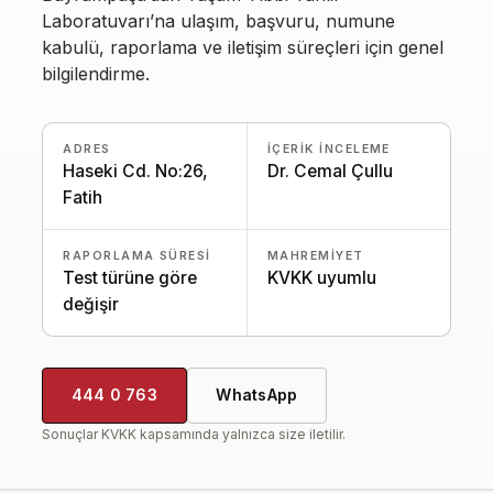
Laboratuvarı’na ulaşım, başvuru, numune
kabulü, raporlama ve iletişim süreçleri için genel
bilgilendirme.
ADRES
İÇERIK INCELEME
Haseki Cd. No:26,
Dr. Cemal Çullu
Fatih
RAPORLAMA SÜRESI
MAHREMIYET
Test türüne göre
KVKK uyumlu
değişir
444 0 763
WhatsApp
Sonuçlar KVKK kapsamında yalnızca size iletilir.