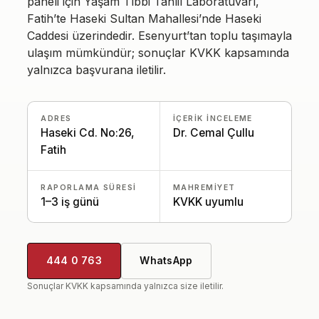
paneli için Yaşam Tıbbi Tahlil Laboratuvarı,
Fatih’te Haseki Sultan Mahallesi’nde Haseki
Caddesi üzerindedir. Esenyurt’tan toplu taşımayla
ulaşım mümkündür; sonuçlar KVKK kapsamında
yalnızca başvurana iletilir.
ADRES
İÇERIK INCELEME
Haseki Cd. No:26,
Dr. Cemal Çullu
Fatih
RAPORLAMA SÜRESI
MAHREMIYET
1–3 iş günü
KVKK uyumlu
444 0 763
WhatsApp
Sonuçlar KVKK kapsamında yalnızca size iletilir.