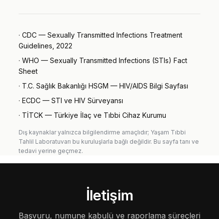
·
CDC — Sexually Transmitted Infections Treatment
Guidelines, 2022
·
WHO — Sexually Transmitted Infections (STIs) Fact
Sheet
·
T.C. Sağlık Bakanlığı HSGM — HIV/AIDS Bilgi Sayfası
·
ECDC — STI ve HIV Sürveyansı
·
TİTCK — Türkiye İlaç ve Tıbbi Cihaz Kurumu
Dış kaynaklar yalnızca bilgilendirme amaçlıdır; Yaşam Tıbbi
Tahlil Laboratuvarı bu kuruluşlarla bağlı değildir. Bu sayfa tanı ve
tedavi yerine geçmez.
İletişim
Başvuru, numune kabulü ve raporlama süreçleri