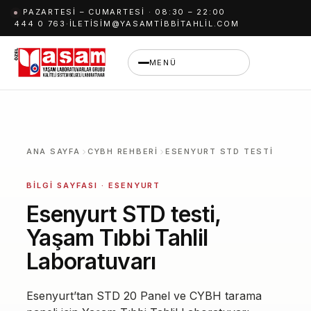
İçeriğe
PAZARTESI – CUMARTESI · 08:30 – 22:00
444 0 763
·
ILETISIM@YASAMTIBBITAHLIL.COM
geç
MENÜ
ANA SAYFA
CYBH REHBERI
ESENYURT STD TESTI
BILGI SAYFASI · ESENYURT
Esenyurt STD testi,
Yaşam Tıbbi Tahlil
Laboratuvarı
Esenyurt’tan STD 20 Panel ve CYBH tarama