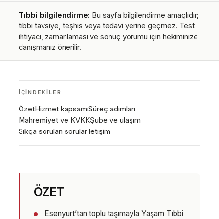
Tıbbi bilgilendirme:
Bu sayfa bilgilendirme amaçlıdır;
tıbbi tavsiye, teşhis veya tedavi yerine geçmez. Test
ihtiyacı, zamanlaması ve sonuç yorumu için hekiminize
danışmanız önerilir.
İÇINDEKILER
Özet
Hizmet kapsamı
Süreç adımları
Mahremiyet ve KVKK
Şube ve ulaşım
Sıkça sorulan sorular
İletişim
ÖZET
Esenyurt’tan toplu taşımayla Yaşam Tıbbi