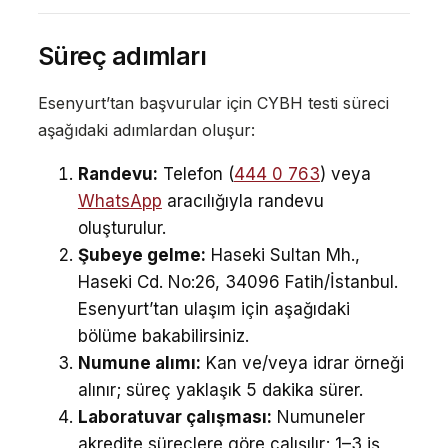
Süreç adımları
Esenyurt’tan başvurular için CYBH testi süreci
aşağıdaki adımlardan oluşur:
Randevu:
Telefon (
444 0 763
) veya
WhatsApp
aracılığıyla randevu
oluşturulur.
Şubeye gelme:
Haseki Sultan Mh.,
Haseki Cd. No:26, 34096 Fatih/İstanbul.
Esenyurt’tan ulaşım için aşağıdaki
bölüme bakabilirsiniz.
Numune alımı:
Kan ve/veya idrar örneği
alınır; süreç yaklaşık 5 dakika sürer.
Laboratuvar çalışması:
Numuneler
akredite süreçlere göre çalışılır; 1–3 iş