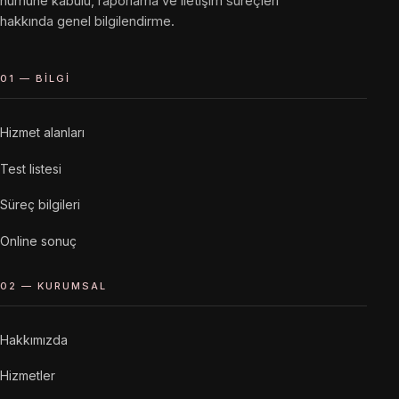
numune kabulü, raporlama ve iletişim süreçleri
hakkında genel bilgilendirme.
01 — BILGI
Hizmet alanları
Test listesi
Süreç bilgileri
Online sonuç
02 — KURUMSAL
Hakkımızda
Hizmetler