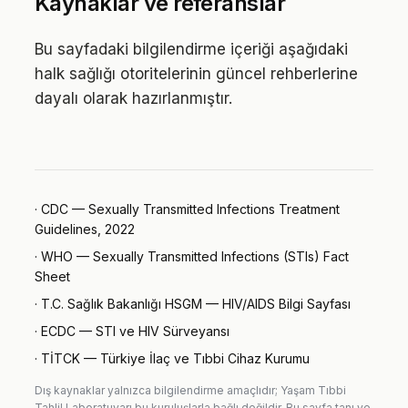
Kaynaklar ve referanslar
Bu sayfadaki bilgilendirme içeriği aşağıdaki
halk sağlığı otoritelerinin güncel rehberlerine
dayalı olarak hazırlanmıştır.
·
CDC — Sexually Transmitted Infections Treatment
Guidelines, 2022
·
WHO — Sexually Transmitted Infections (STIs) Fact
Sheet
·
T.C. Sağlık Bakanlığı HSGM — HIV/AIDS Bilgi Sayfası
·
ECDC — STI ve HIV Sürveyansı
·
TİTCK — Türkiye İlaç ve Tıbbi Cihaz Kurumu
Dış kaynaklar yalnızca bilgilendirme amaçlıdır; Yaşam Tıbbi
Tahlil Laboratuvarı bu kuruluşlarla bağlı değildir. Bu sayfa tanı ve