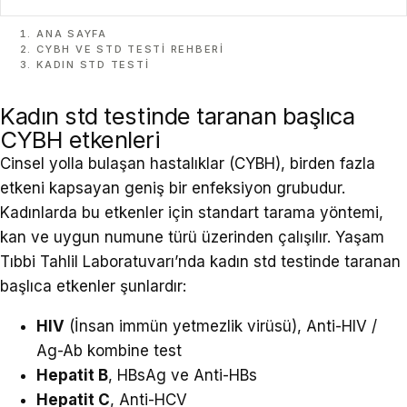
ANA SAYFA
CYBH VE STD TESTI REHBERI
KADIN STD TESTI
Kadın std testinde taranan başlıca
CYBH etkenleri
Cinsel yolla bulaşan hastalıklar (CYBH), birden fazla
etkeni kapsayan geniş bir enfeksiyon grubudur.
Kadınlarda bu etkenler için standart tarama yöntemi,
kan ve uygun numune türü üzerinden çalışılır. Yaşam
Tıbbi Tahlil Laboratuvarı’nda kadın std testinde taranan
başlıca etkenler şunlardır:
HIV
(İnsan immün yetmezlik virüsü), Anti-HIV /
Ag-Ab kombine test
Hepatit B
, HBsAg ve Anti-HBs
Hepatit C
, Anti-HCV