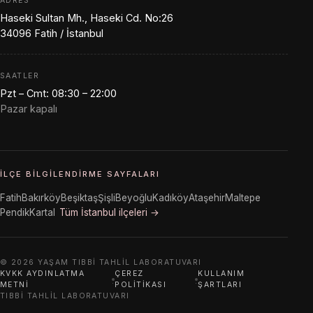
ADRES
Haseki Sultan Mh., Haseki Cd. No:26
34096 Fatih / İstanbul
SAATLER
Pzt – Cmt: 08:30 – 22:00
Pazar kapalı
İLÇE BILGILENDIRME SAYFALARI
Fatih
Bakırköy
Beşiktaş
Şişli
Beyoğlu
Kadıköy
Ataşehir
Maltepe
Pendik
Kartal
Tüm İstanbul ilçeleri →
© 2026 YAŞAM TIBBI TAHLIL LABORATUVARI
KVKK AYDINLATMA
ÇEREZ
KULLANIM
·
·
METNI
POLITIKASI
ŞARTLARI
TIBBI TAHLIL LABORATUVARI