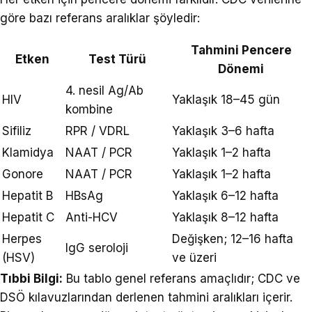
göre bazı referans aralıklar şöyledir:
Tahmini Pencere
Etken
Test Türü
Dönemi
4. nesil Ag/Ab
HIV
Yaklaşık 18–45 gün
kombine
Sifiliz
RPR / VDRL
Yaklaşık 3–6 hafta
Klamidya
NAAT / PCR
Yaklaşık 1–2 hafta
Gonore
NAAT / PCR
Yaklaşık 1–2 hafta
Hepatit B
HBsAg
Yaklaşık 6–12 hafta
Hepatit C
Anti-HCV
Yaklaşık 8–12 hafta
Herpes
Değişken; 12–16 hafta
IgG seroloji
(HSV)
ve üzeri
Tıbbi Bilgi:
Bu tablo genel referans amaçlıdır; CDC ve
DSÖ kılavuzlarından derlenen tahmini aralıkları içerir.