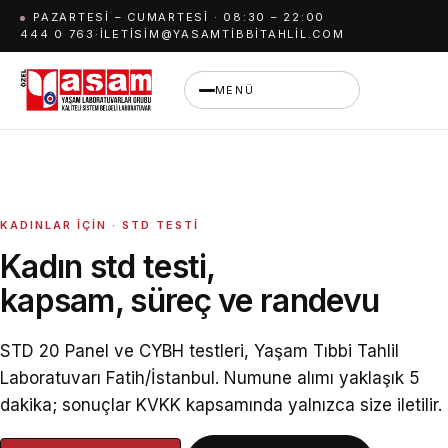
İçeriğe
PAZARTESI – CUMARTESI · 08:30 – 22:00
444 0 763
·
ILETISIM@YASAMTIBBITAHLIL.COM
geç
MENÜ
KADINLAR İÇIN · STD TESTI
Kadın std testi,
kapsam, süreç ve randevu
STD 20 Panel ve CYBH testleri, Yaşam Tıbbi Tahlil
Laboratuvarı Fatih/İstanbul. Numune alımı yaklaşık 5
dakika; sonuçlar KVKK kapsamında yalnızca size iletilir.