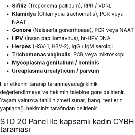
Sifiliz
(
Treponema pallidum
), RPR / VDRL
Klamidya
(
Chlamydia trachomatis
), PCR veya
NAAT
Gonore
(
Neisseria gonorrhoeae
), PCR veya NAAT
HPV
(İnsan papillomavirus), hr-HPV DNA
Herpes
(HSV-1, HSV-2), IgG / IgM seroloji
Trichomonas vaginalis
, PCR veya mikroskopi
Mycoplasma genitalium / hominis
Ureaplasma urealyticum / parvum
Her etkenin taranıp taranmayacağı klinik
değerlendirmeye ve hekimin talebine göre belirlenir.
Yaşam yalnızca tahlil hizmeti sunar; hangi testlerin
yapılacağı hekiminiz tarafından belirlenir.
STD 20 Panel ile kapsamlı kadın CYBH
taraması