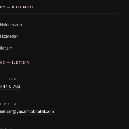
02 — KURUMSAL
Hakkımızda
Hizmetler
İletişim
03 — İLETIŞIM
TELEFON
444 0 763
E-POSTA
iletisim@yasamtibbitahlil.com