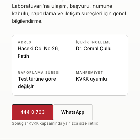
Laboratuvarı’na ulaşım, başvuru, numune
kabulü, raporlama ve iletişim süreçleri için genel
bilgilendirme.
ADRES
İÇERIK INCELEME
Haseki Cd. No:26,
Dr. Cemal Çullu
Fatih
RAPORLAMA SÜRESI
MAHREMIYET
Test türüne göre
KVKK uyumlu
değişir
444 0 763
WhatsApp
Sonuçlar KVKK kapsamında yalnızca size iletilir.