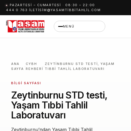
İçeriğe
PAZARTESI – CUMARTESI · 08:30 – 22:00
444 0 763
·
ILETISIM@YASAMTIBBITAHLIL.COM
geç
MENÜ
ANA
CYBH
ZEYTINBURNU STD TESTI, YAŞAM
SAYFA
REHBERI
TIBBI TAHLIL LABORATUVARI
BILGI SAYFASI
Zeytinburnu STD testi,
Yaşam Tıbbi Tahlil
Laboratuvarı
Zeytinburnu’ndan Yaşam Tıbbi Tahlil