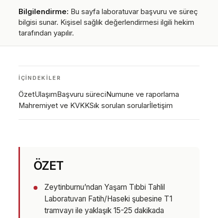
Bilgilendirme:
Bu sayfa laboratuvar başvuru ve süreç
bilgisi sunar. Kişisel sağlık değerlendirmesi ilgili hekim
tarafından yapılır.
İÇINDEKILER
Özet
Ulaşım
Başvuru süreci
Numune ve raporlama
Mahremiyet ve KVKK
Sık sorulan sorular
İletişim
ÖZET
Zeytinburnu’ndan Yaşam Tıbbi Tahlil
Laboratuvarı Fatih/Haseki şubesine T1
tramvayı ile yaklaşık 15-25 dakikada