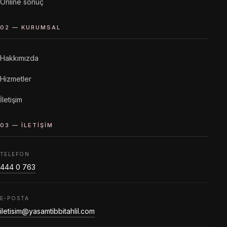
Online sonuç
02 — KURUMSAL
Hakkımızda
Hizmetler
İletişim
03 — İLETIŞIM
TELEFON
444 0 763
E-POSTA
iletisim@yasamtibbitahlil.com