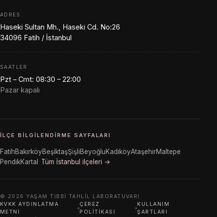
ADRES
Haseki Sultan Mh., Haseki Cd. No:26
34096 Fatih / İstanbul
SAATLER
Pzt – Cmt: 08:30 – 22:00
Pazar kapalı
İLÇE BILGILENDIRME SAYFALARI
Fatih
Bakırköy
Beşiktaş
Şişli
Beyoğlu
Kadıköy
Ataşehir
Maltepe
Pendik
Kartal
Tüm İstanbul ilçeleri →
© 2026 YAŞAM TIBBI TAHLIL LABORATUVARI
KVKK AYDINLATMA
ÇEREZ
KULLANIM
·
·
METNI
POLITIKASI
ŞARTLARI