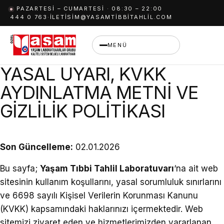
İçeriğe
PAZARTESI – CUMARTESI · 08:30 – 22:00
444 0 763
·
ILETISIM@YASAMTIBBITAHLIL.COM
geç
MENÜ
YASAL UYARI, KVKK
AYDINLATMA METNİ VE
GİZLİLİK POLİTİKASI
Son Güncelleme:
02.01.2026
Bu sayfa;
Yaşam Tıbbi Tahlil Laboratuvarı
‘na ait web
sitesinin kullanım koşullarını, yasal sorumluluk sınırlarını
ve 6698 sayılı Kişisel Verilerin Korunması Kanunu
(KVKK) kapsamındaki haklarınızı içermektedir. Web
sitemizi ziyaret eden ve hizmetlerimizden yararlanan