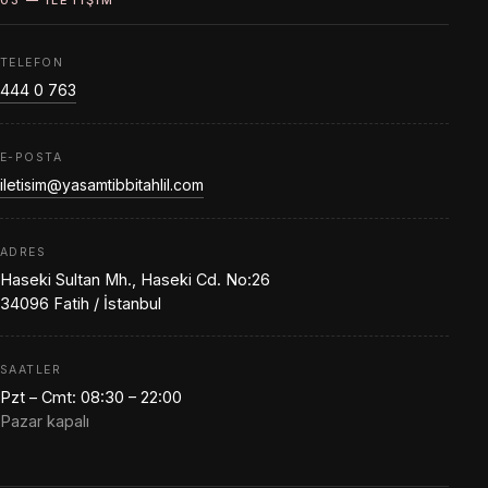
03 — İLETIŞIM
TELEFON
444 0 763
E-POSTA
iletisim@yasamtibbitahlil.com
ADRES
Haseki Sultan Mh., Haseki Cd. No:26
34096 Fatih / İstanbul
SAATLER
Pzt – Cmt: 08:30 – 22:00
Pazar kapalı